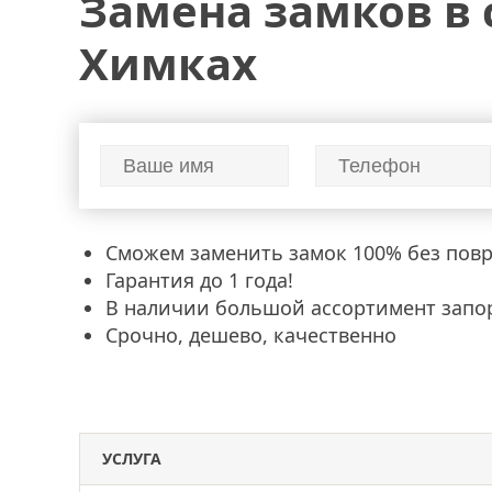
Замена замков в 
замена
входной двери
установка дверей
ме
в металлической двери
металлических дверей
Химках
Сможем заменить замок 100% без пов
Гарантия до 1 года!
В наличии большой ассортимент запо
Срочно, дешево, качественно
УСЛУГА