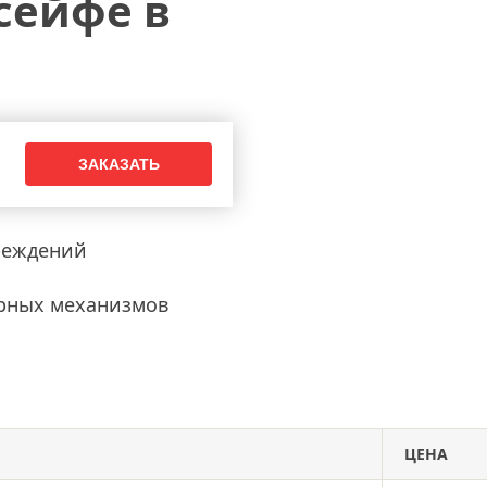
сейфе в
таллической двери
обивка дверей
двери
реждений
рных механизмов
ЦЕНА