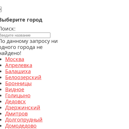
×
Выберите город
Поиск:
По данному запросу ни
одного города не
найдено!
Москва
Апрелевка
Балашиха
Белоозерский
Бронницы
Видное
Голицыно
Дедовск
Дзержинский
Дмитров
Долгопрудный
Домодедово