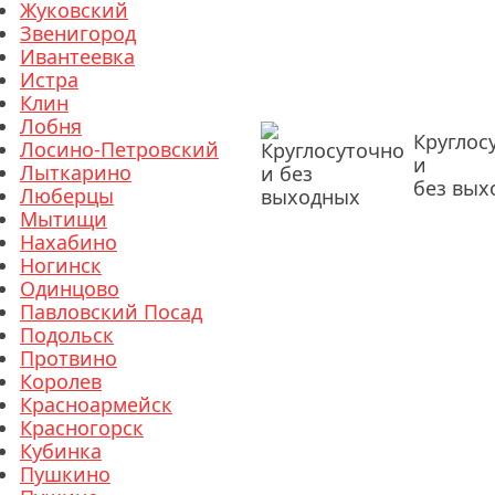
Жуковский
Звенигород
Ивантеевка
Истра
Клин
Лобня
Круглос
Лосино-Петровский
и
Лыткарино
без вых
Люберцы
Мытищи
Нахабино
Ногинск
Одинцово
Павловский Посад
Подольск
Протвино
Королев
Красноармейск
Красногорск
Кубинка
Пушкино