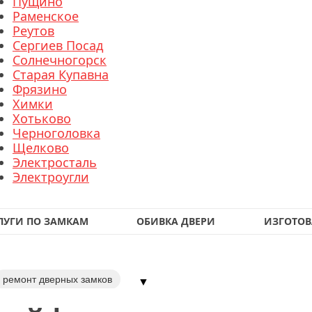
Пущино
Раменское
Реутов
Сергиев Посад
Солнечногорск
Старая Купавна
Фрязино
Химки
Хотьково
Черноголовка
Щелково
Электросталь
Электроугли
ЛУГИ ПО ЗАМКАМ
ОБИВКА ДВЕРИ
ИЗГОТОВ
ремонт дверных замков
▼
замки
замена ручек