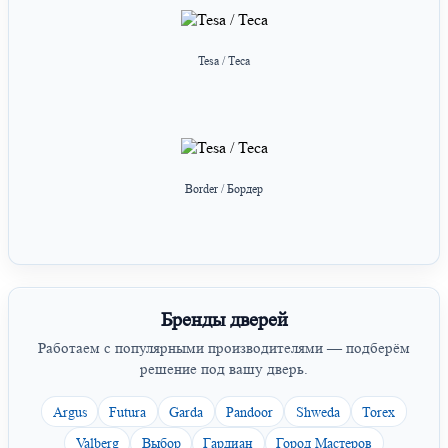
Tesa / Теса
Border / Бордер
Бренды дверей
Работаем с популярными производителями — подберём
решение под вашу дверь.
Argus
Futura
Garda
Pandoor
Shweda
Torex
Valberg
Выбор
Гардиан
Город Мастеров