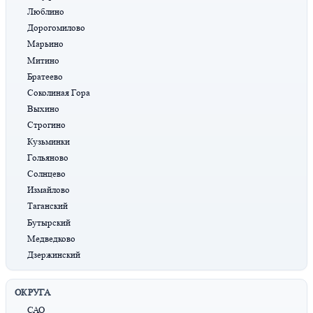
Люблино
Дорогомилово
Марьино
Митино
Братеево
Соколиная Гора
Выхино
Строгино
Кузьминки
Гольяново
Солнцево
Измайлово
Таганский
Бутырский
Медведково
Дзержинский
ОКРУГА
САО