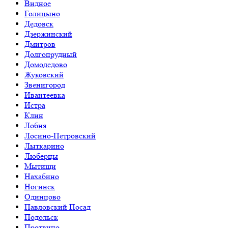
Видное
Голицыно
Дедовск
Дзержинский
Дмитров
Долгопрудный
Домодедово
Жуковский
Звенигород
Ивантеевка
Истра
Клин
Лобня
Лосино-Петровский
Лыткарино
Люберцы
Мытищи
Нахабино
Ногинск
Одинцово
Павловский Посад
Подольск
Протвино