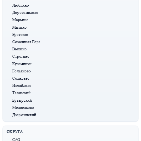
Люблино
Дорогомилово
Марьино
Митино
Братеево
Соколиная Гора
Выхино
Строгино
Кузьминки
Гольяново
Солнцево
Измайлово
Таганский
Бутырский
Медведково
Дзержинский
ОКРУГА
САО