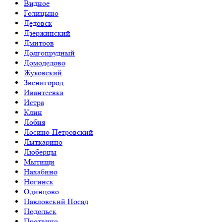
Видное
Голицыно
Дедовск
Дзержинский
Дмитров
Долгопрудный
Домодедово
Жуковский
Звенигород
Ивантеевка
Истра
Клин
Лобня
Лосино-Петровский
Лыткарино
Люберцы
Мытищи
Нахабино
Ногинск
Одинцово
Павловский Посад
Подольск
Протвино