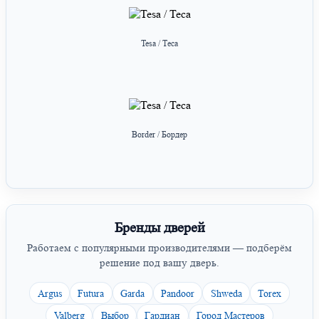
Tesa / Теса
Border / Бордер
Бренды дверей
Работаем с популярными производителями — подберём
решение под вашу дверь.
Argus
Futura
Garda
Pandoor
Shweda
Torex
Valberg
Выбор
Гардиан
Город Мастеров