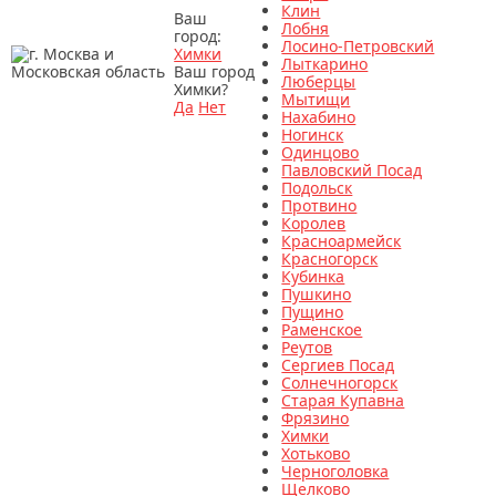
Клин
Ваш
Лобня
город:
Лосино-Петровский
Химки
Лыткарино
Ваш город
Люберцы
Химки?
Мытищи
Да
Нет
Нахабино
Ногинск
Одинцово
Павловский Посад
Подольск
Протвино
Королев
Красноармейск
Красногорск
Кубинка
Пушкино
Пущино
Раменское
Реутов
Сергиев Посад
Солнечногорск
Старая Купавна
Фрязино
Химки
Хотьково
Черноголовка
Щелково