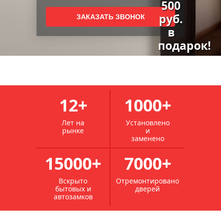
ремонт металлических дверей
ремонт наличника двери
ремонт и монтаж дверей
ремонт внешних дверей
ремонт полотна двери
ремонт дверей в москве
мастерская по ремонту дверей
ремонт просевшей двери
ремонт дверей со стеклом
служба ремонта дверей
ремонт подъездных дверей
реставрация и покраска межкомнатных дверей
12+
1000+
реставрация межкомнатных дверей из дерева
реставрация и покраска дверей
Лет на
Установлено
рынке
и
реставрация межкомнатных дверей в москве
заменено
реставрация дверей межкомнатных из массива
15000+
7000+
реставрация шпонированных межкомнатных дверей
реставрация советских межкомнатных дверей
Вскрыто
Отремонтировано
бытовых и
дверей
реставрация филенчатых дверей
автозамков
реставрация дверей из дерева
реставрация металлических дверей в квартире