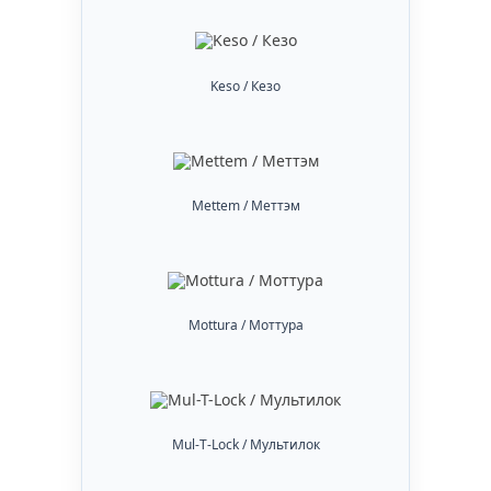
Keso / Кезо
Mettem / Меттэм
Mottura / Моттура
Mul-T-Lock / Мультилок