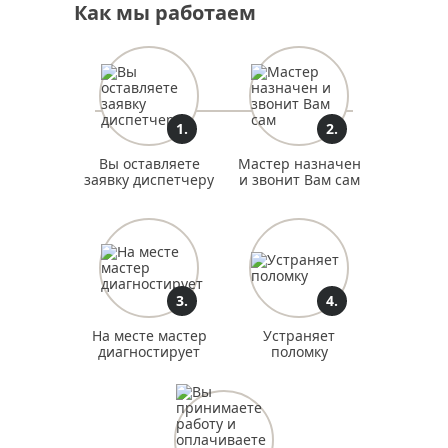
Как мы работаем
реставрация белой двери
услуги реставрации дверей
реставрация дверей мдф
реставрация шпонированных дверей
реставрация двери со стеклом
реставрация стекол двери
1.
2.
реставрация дверей лаком
реставрация сталинских дверей
реставрация советских дверей
Вы оставляете
Мастер назначен
заявку диспетчеру
и звонит Вам сам
реставрация комнатных дверей
реставрация ванной двери
реставрация дверей
восстановление покрытия двери
3.
4.
На месте мастер
Устраняет
диагностирует
поломку