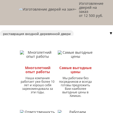
Изготовление
дверей на
заказ
от 12 500 руб.
▼
реставрация входной деревянной двери
ремонт входных и межкомнатных дверей
ремонт входных дверей в доме
ремонт входной железной двери в квартире
ремонт входной железной двери
Многолетний
Самые выгодные
ремонт входных дверей в москве
опыт работы
цены
ремонт откосов входной двери
Наша компания
Мы работаем без
работает уже более 10
посредников и всегда
ремонт и реставрация деревянных дверей
лет и хорошо себя
готовы предложить
зарекомендовала за
Вам наиболее
ремонт деревянных дверей
ремонт деревянной двери
эти годы.
выгодные цены в
Химках.
реставрация входной двери в квартире
восстановление входных дверей
реставрация старых деревянных дверей