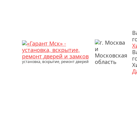
В
г
Х
В
г
установка, вскрытие, ремонт дверей
Х
Д